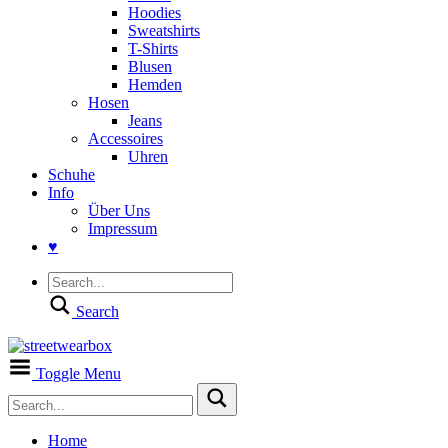
Hoodies
Sweatshirts
T-Shirts
Blusen
Hemden
Hosen
Jeans
Accessoires
Uhren
Schuhe
Info
Über Uns
Impressum
♥
Search
Toggle Menu
Home