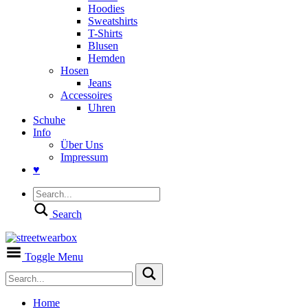
Hoodies
Sweatshirts
T-Shirts
Blusen
Hemden
Hosen
Jeans
Accessoires
Uhren
Schuhe
Info
Über Uns
Impressum
♥
Search
Toggle Menu
Home