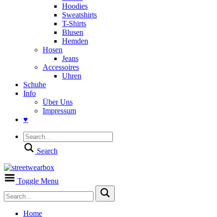
Hoodies
Sweatshirts
T-Shirts
Blusen
Hemden
Hosen
Jeans
Accessoires
Uhren
Schuhe
Info
Über Uns
Impressum
♥
Search
Toggle Menu
Home