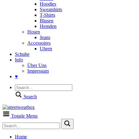
Hoodies
Sweatshirts
T-Shirts
Blusen
Hemden
Hosen
Jeans
Accessoires
Uhren
Schuhe
Info
Über Uns
Impressum
♥
Search
Toggle Menu
Home