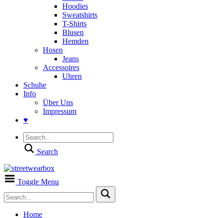
Hoodies
Sweatshirts
T-Shirts
Blusen
Hemden
Hosen
Jeans
Accessoires
Uhren
Schuhe
Info
Über Uns
Impressum
♥
Search
Toggle Menu
Home