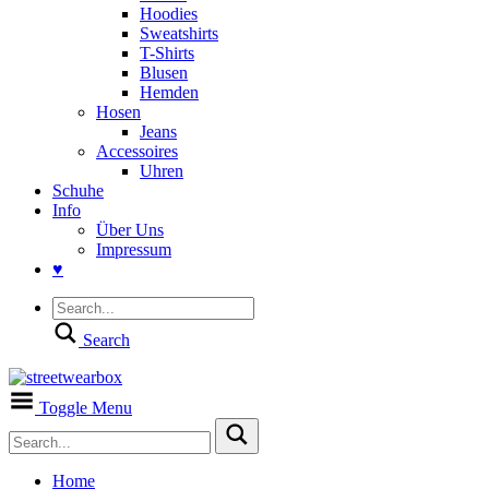
Hoodies
Sweatshirts
T-Shirts
Blusen
Hemden
Hosen
Jeans
Accessoires
Uhren
Schuhe
Info
Über Uns
Impressum
♥
Search
Toggle Menu
Home