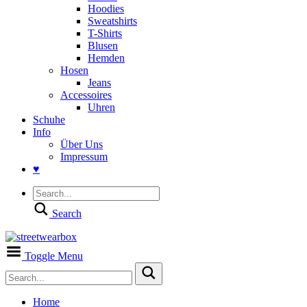
Hoodies
Sweatshirts
T-Shirts
Blusen
Hemden
Hosen
Jeans
Accessoires
Uhren
Schuhe
Info
Über Uns
Impressum
♥
Search
Toggle Menu
Home