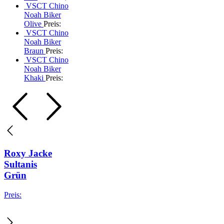
VSCT Chino
Noah Biker
Olive
Preis:
VSCT Chino
Noah Biker
Braun
Preis:
VSCT Chino
Noah Biker
Khaki
Preis:
Roxy Jacke
Sultanis
Grün
Preis: