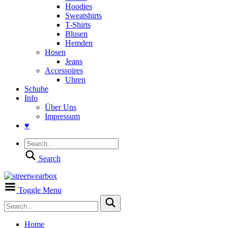
Hoodies
Sweatshirts
T-Shirts
Blusen
Hemden
Hosen
Jeans
Accessoires
Uhren
Schuhe
Info
Über Uns
Impressum
♥
Search
Toggle Menu
Home